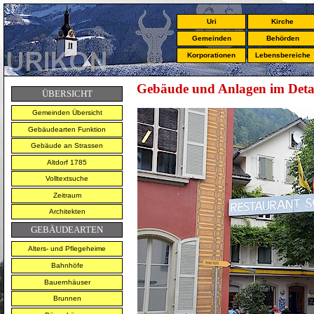
Uri
Kirche
Gemeinden
Behörden
Korporationen
Lebensbereiche
Gebäude und Anlagen im Deta
ÜBERSICHT
Gemeinden Übersicht
Gebäudearten Funktion
Gebäude an Strassen
Altdorf 1785
Volltextsuche
Zeitraum
Architekten
GEBÄUDEARTEN
Alters- und Pflegeheime
Bahnhöfe
Bauernhäuser
Brunnen