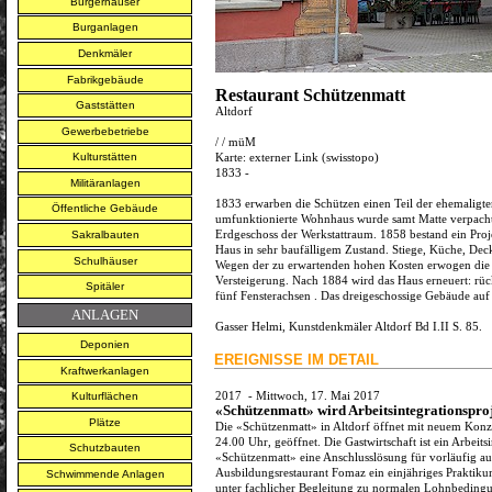
Bürgerhäuser
Burganlagen
Denkmäler
Fabrikgebäude
Restaurant Schützenmatt
Gaststätten
Altdorf
Gewerbebetriebe
/
/
müM
Karte:
externer Link (swisstopo)
Kulturstätten
1833 -
Militäranlagen
1833 erwarben die Schützen einen Teil der ehemaligt
Öffentliche Gebäude
umfunktionierte Wohnhaus wurde samt Matte verpachtet
Erdgeschoss der Werkstattraum. 1858 bestand ein Pro
Sakralbauten
Haus in sehr baufälligem Zustand. Stiege, Küche, De
Schulhäuser
Wegen der zu erwartenden hohen Kosten erwogen die S
Versteigerung. Nach 1884 wird das Haus erneuert: rüc
Spitäler
fünf Fensterachsen . Das dreigeschossige Gebäude auf 
ANLAGEN
Gasser Helmi, Kunstdenkmäler Altdorf Bd I.II S. 85.
Deponien
EREIGNISSE IM DETAIL
Kraftwerkanlagen
2017
-
Mittwoch, 17. Mai 2017
Kulturflächen
«Schützenmatt» wird Arbeitsintegrationspro
Plätze
Die «Schützenmatt» in Altdorf öffnet mit neuem Konzep
24.00 Uhr, geöffnet. Die Gastwirtschaft ist ein Arbeitsi
Schutzbauten
«Schützenmatt» eine Anschlusslösung für vorläufig a
Ausbildungsrestaurant Fomaz ein einjähriges Praktikum 
Schwimmende Anlagen
unter fachlicher Begleitung zu normalen Lohnbedingu