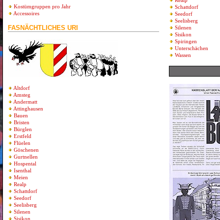
Realp
Kostümgruppen pro Jahr
Schattdorf
Accessoires
Seedorf
Seelisberg
FASNÄCHTLICHES URI
Silenen
Sisikon
Spiringen
Unterschächen
Wassen
Altdorf
Amsteg
Andermatt
Attinghausen
Bauen
Bristen
Bürglen
Erstfeld
Flüelen
Göschenen
Gurtnellen
Hospental
Isenthal
Meien
Realp
Schattdorf
Seedorf
Seelisberg
Silenen
Sisikon