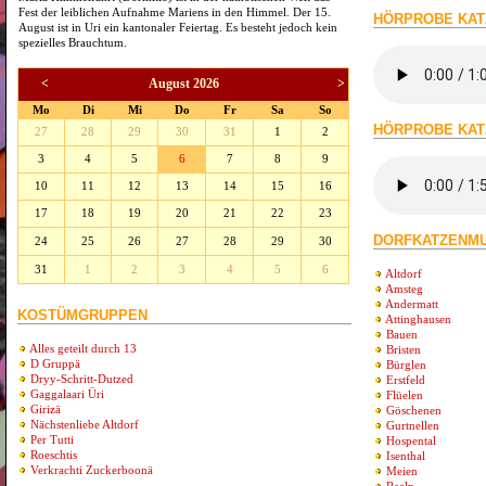
Fest der leiblichen Aufnahme Mariens in den Himmel. Der 15.
HÖRPROBE KAT
August ist in Uri ein kantonaler Feiertag. Es besteht jedoch kein
spezielles Brauchtum.
<
August 2026
>
Mo
Di
Mi
Do
Fr
Sa
So
HÖRPROBE KAT
27
28
29
30
31
1
2
3
4
5
6
7
8
9
10
11
12
13
14
15
16
17
18
19
20
21
22
23
DORFKATZENMU
24
25
26
27
28
29
30
31
1
2
3
4
5
6
Altdorf
Amsteg
Andermatt
KOSTÜMGRUPPEN
Attinghausen
Bauen
Alles geteilt durch 13
Bristen
D Gruppä
Bürglen
Dryy-Schritt-Dutzed
Erstfeld
Gaggalaari Üri
Flüelen
Girizä
Göschenen
Nächstenliebe Altdorf
Gurtnellen
Per Tutti
Hospental
Roeschtis
Isenthal
Verkrachti Zuckerboonä
Meien