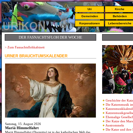
Uri
Kirche
Gemeinden
Behörden
Korporationen
Lebensbereiche
DER FASNACHTSFLOH DER WOCHE
>
Zum Fasnachtsflohkabinett
URNER BRAUCHTUMSKALENDER
Geschichte der Kat
Die Katzenmusik im
Katzenmusikkalend
Katzenmusikgesells
Ehemalige Gesellsc
Der Katze den Mars
Samstag, 15. August 2026
Austrommeln
Mariä Himmelfahrt
Die Katze und ihre
Mariä Himmelfahrt (Dormitio) ist in der katholischen Welt das