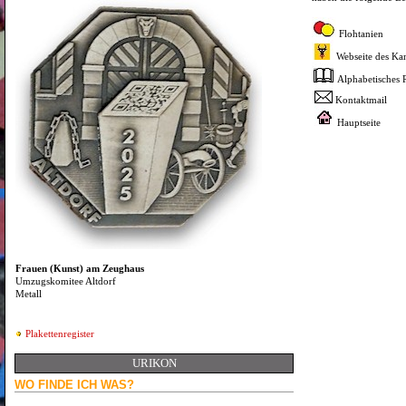
Flohtanien
Webseite des Kan
Alphabetisches R
Kontaktmail
Hauptseite
Frauen (Kunst) am Zeughaus
Umzugskomitee Altdorf
Metall
Plakettenregister
URIKON
WO FINDE ICH WAS?