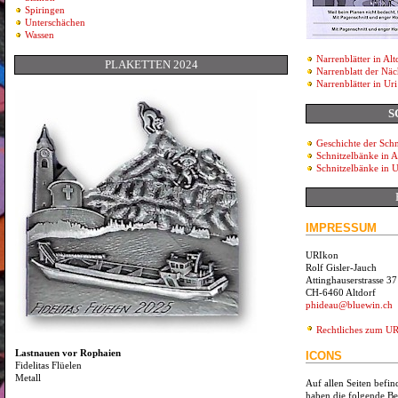
Spiringen
Unterschächen
Wassen
Narrenblätter in Alt
PLAKETTEN 2024
Narrenblatt der Näc
Narrenblätter in Uri
S
Geschichte der Sch
Schnitzelbänke in A
Schnitzelbänke in U
IMPRESSUM
URIkon
Rolf Gisler-Jauch
Attinghauserstrasse 37
CH-6460 Altdorf
phideau@bluewin.ch
Rechtliches zum U
Lastnauen vor Rophaien
ICONS
Fidelitas Flüelen
Metall
Auf allen Seiten befin
haben die folgende B