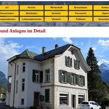
Uri
Kirche
Wirtschaft
Brauchtum
Kultur
Gemeinden
Behörden
Verkehr
Fasnacht
Sport
orporationen
Lebensbereiche
Umwelt
Folklore
Geschic
und Anlagen im Detail