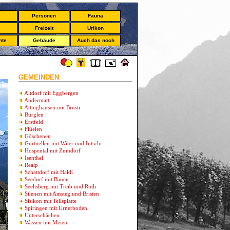
Personen
Fauna
Freizeit
Urikon
hte
Gebäude
Auch das noch
GEMEINDEN
Altdorf mit Eggbergen
Andermatt
Attinghausen mit Brüsti
Bürglen
Erstfeld
Flüelen
Göschenen
Gurtnellen mit Wiler und Intschi
Hospental mit Zumdorf
Isenthal
Realp
Schattdorf mit Haldi
Seedorf mit Bauen
Seelisberg mit Treib und Rütli
Silenen mit Amsteg und Bristen
Sisikon mit Tellsplatte
Spiringen mit Urnerboden
Unterschächen
Wassen mit Meien