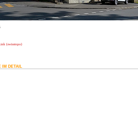
s
ink (swisstopo)
 IM DETAIL