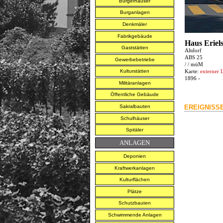
Bürgerhäuser
Burganlagen
Denkmäler
Fabrikgebäude
Haus Eriel
Gaststätten
Altdorf
ABS 25
Gewerbebetriebe
/
/
müM
Karte:
externer L
Kulturstätten
1896 -
Militäranlagen
Öffentliche Gebäude
Sakralbauten
EREIGNISSE
Schulhäuser
Spitäler
ANLAGEN
Deponien
Kraftwerkanlagen
Kulturflächen
Plätze
Schutzbauten
Schwimmende Anlagen