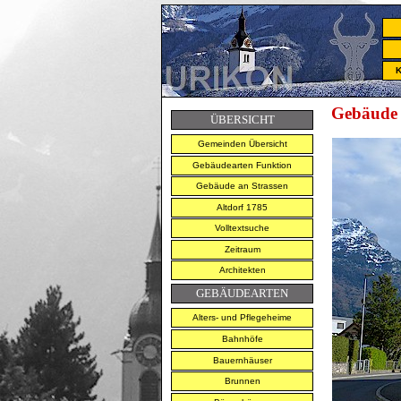
K
Gebäude 
ÜBERSICHT
Gemeinden Übersicht
Gebäudearten Funktion
Gebäude an Strassen
Altdorf 1785
Volltextsuche
Zeitraum
Architekten
GEBÄUDEARTEN
Alters- und Pflegeheime
Bahnhöfe
Bauernhäuser
Brunnen