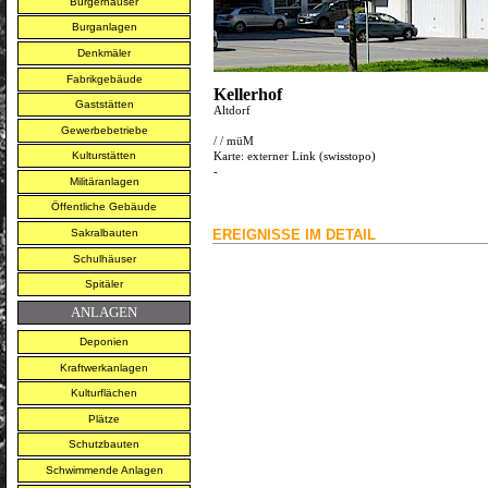
Bürgerhäuser
Burganlagen
Denkmäler
Fabrikgebäude
Kellerhof
Gaststätten
Altdorf
Gewerbebetriebe
/
/
müM
Karte:
externer Link (swisstopo)
Kulturstätten
-
Militäranlagen
Öffentliche Gebäude
Sakralbauten
EREIGNISSE IM DETAIL
Schulhäuser
Spitäler
ANLAGEN
Deponien
Kraftwerkanlagen
Kulturflächen
Plätze
Schutzbauten
Schwimmende Anlagen