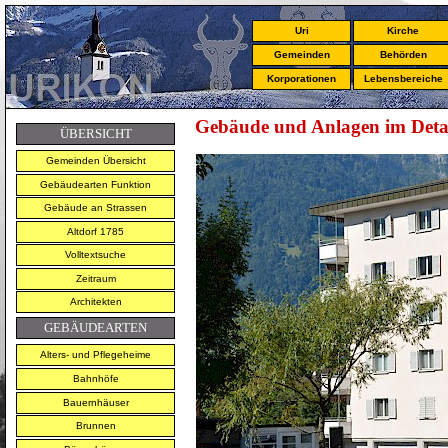
Uri
Kirche
Gemeinden
Behörden
Korporationen
Lebensbereiche
Gebäude und Anlagen im Deta
ÜBERSICHT
Gemeinden Übersicht
Gebäudearten Funktion
Gebäude an Strassen
Altdorf 1785
Volltextsuche
Zeitraum
Architekten
GEBÄUDEARTEN
Alters- und Pflegeheime
Bahnhöfe
Bauernhäuser
Brunnen