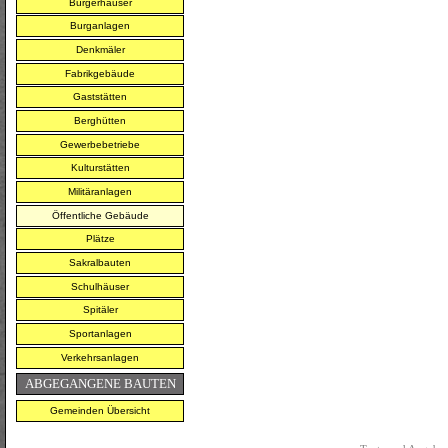
Bürgerhäuser
Burganlagen
Denkmäler
Fabrikgebäude
Gaststätten
Berghütten
Gewerbebetriebe
Kulturstätten
Militäranlagen
Öffentliche Gebäude
Plätze
Sakralbauten
Schulhäuser
Spitäler
Sportanlagen
Verkehrsanlagen
ABGEGANGENE BAUTEN
Gemeinden Übersicht