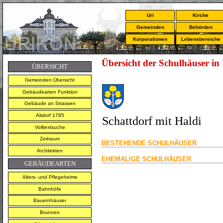
Uri
Kirche
Gemeinden
Behörden
Korporationen
Lebensbereiche
Übersicht der Schulhäuser in 
ÜBERSICHT
Gemeinden Übersicht
Gebäudearten Funktion
Gebäude an Strassen
Altdorf 1785
Schattdorf mit Haldi
Volltextsuche
Zeitraum
BESTEHENDE SCHULHÄUSER
Architekten
EHEMALIGE SCHULHÄUSER
GEBÄUDEARTEN
Alters- und Pflegeheime
Bahnhöfe
Bauernhäuser
Brunnen