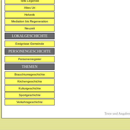
Tells Legende
Altes Uri
Helvetik
Mediation bis Regeneration
Neuzeit
LOKALGESCHICHTE
Ereignisse Gemeinde
PERSONENGESCHICHTE
Personenregister
THEMEN
Brauchtumsgeschichte
Kirchengeschichte
Kulturgeschichte
Sportgeschichte
Verkehrsgeschichte
Texte und Angaben