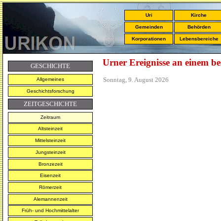
Uri
Kirche
Gemeinden
Behörden
Korporationen
Lebensbereiche
Urner Ereignisse an einem b
GESCHICHTE
Sonntag, 9. August 2026
Allgemeines
Geschichtsforschung
ZEITGESCHICHTE
Zeitraum
Altsteinzeit
Mittelsteinzeit
Jungsteinzeit
Bronzezeit
Eisenzeit
Römerzeit
Alemannenzeit
Früh- und Hochmittelalter