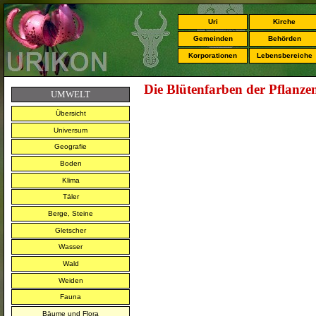
Uri
Kirche
Gemeinden
Behörden
Korporationen
Lebensbereiche
Die Blütenfarben der Pflanze
UMWELT
Übersicht
Universum
Geografie
Boden
Klima
Täler
Berge, Steine
Gletscher
Wasser
Wald
Weiden
Fauna
Bäume und Flora