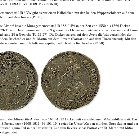
ht «VICTORIA ELVETIORUM» (Pü 8-10).
meinschaft UR / NW gibt es nur einen Halbdicken mit den beiden Wappenschildern auf dem
Martin auf dem Revers (Pü 25).
tte Altdorf liess die Münzgemeinschaft UR / SZ / UW in der Zeit von 1550 bis 1560 Dicken
 29-31 mm Durchmesser und rund 9 g waren sie kleiner und leichter als die Taler mit ca. 41 mm
d rund 28 g Gewicht (Pü 55-57). Die Dicken zeigen auf dem Avers die Wappenschilder der
t dem Reichsadler und St. Martin auf dem Revers (Porträt und auf dem Thron sitzend). Mit den
dern wurden auch Halbdicken geprägt, jedoch ohne Reichsadler (Pü 58).
iess in der Münzstätte Altdorf von 1608-1622 Dicken mit verschiedenen Münzenbilder statt. Das
en Silbermünzen (1608-1611, Pü 101-104) zeigt das Urner Wappen mit dem Doppeladler und der
hreszahl (zum Teil in der Umschrift). Auf dem Revers ist das Porträt von St. Martin mit Mitra
 abgebildet.