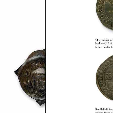
Silbermünze ze
Schlüssel). Auf
Fahne, in der L
Der Halbdicken 
rechten Hand ei