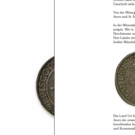
Umschrift ste
Von der Münzge
Avers und St. 
In der Münzstä
prägen. Mit ca.
Durchmesser un
Drei Länder mi
beiden Münzbil
Das Land Uri l
Avers der erst
betreffenden Ja
und Krummstab