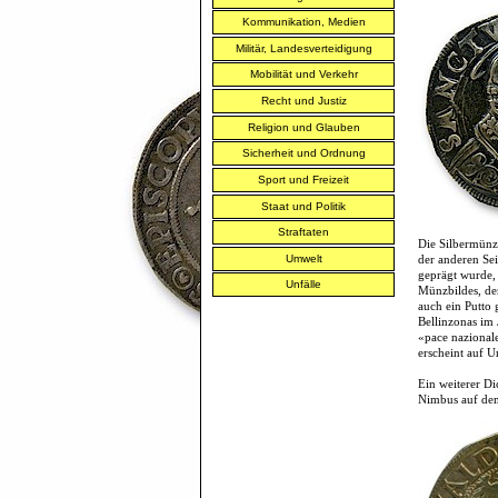
Kommunikation, Medien
Militär, Landesverteidigung
Mobilität und Verkehr
Recht und Justiz
Religion und Glauben
Sicherheit und Ordnung
Sport und Freizeit
Staat und Politik
Straftaten
Die Silbermünz
Umwelt
der anderen Sei
geprägt wurde,
Unfälle
Münzbildes, de
auch ein Putto
Bellinzonas im
«pace nazionale
erscheint auf 
Ein weiterer Di
Nimbus auf dem