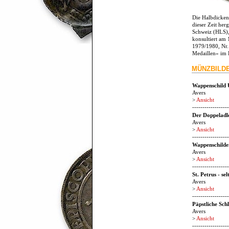
Die Halbdicken
dieser Zeit her
Schweiz (HLS), 
konsultiert am
1979/1980, Nr.
Medaillen» im 
MÜNZBILD
Wappenschild 
Avers
>
Ansicht
------------------
Der Doppeladle
Avers
>
Ansicht
------------------
Wappenschilde
Avers
>
Ansicht
------------------
St. Petrus - se
Avers
>
Ansicht
------------------
Päpstliche Sch
Avers
>
Ansicht
------------------