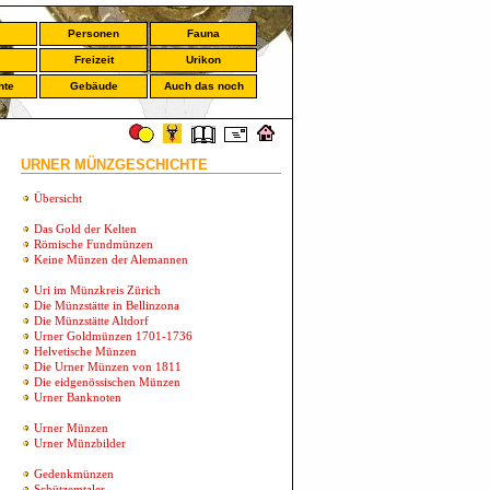
Personen
Fauna
Freizeit
Urikon
hte
Gebäude
Auch das noch
URNER MÜNZGESCHICHTE
Übersicht
Das Gold der Kelten
Römische Fundmünzen
Keine Münzen der Alemannen
Uri im Münzkreis Zürich
Die Münzstätte in Bellinzona
Die Münzstätte Altdorf
Urner Goldmünzen 1701-1736
Helvetische Münzen
Die Urner Münzen von 1811
Die eidgenössischen Münzen
Urner Banknoten
Urner Münzen
Urner Münzbilder
Gedenkmünzen
Schützemtaler