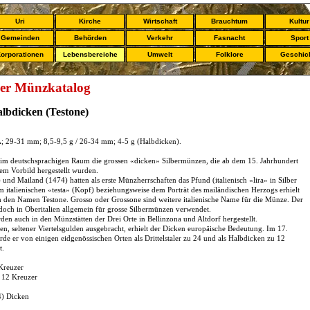
Uri
Kirche
Wirtschaft
Brauchtum
Kultur
Gemeinden
Behörden
Verkehr
Fasnacht
Sport
orporationen
Lebensbereiche
Umwelt
Folklore
Geschic
er Münzkatalog
lbdicken (Testone)
; 29-31 mm; 8,5-9,5 g / 26-34 mm; 4-5 g (Halbdicken).
 im deutschsprachigen Raum die grossen «dicken» Silbermünzen, die ab dem 15. Jahrhundert
hem Vorbild hergestellt wurden.
und Mailand (1474) hatten als erste Münzherrschaften das Pfund (italienisch «lira» in Silber
 italienischen «testa» (Kopf) beziehungsweise dem Porträt des mailändischen Herzogs erhielt
 den Namen Testone. Grosso oder Grossone sind weitere italienische Name für die Münze. Der
och in Oberitalien allgemein für grosse Silbermünzen verwendet.
en auch in den Münzstätten der Drei Orte in Bellinzona und Altdorf hergestellt.
den, seltener Viertelsgulden ausgebracht, erhielt der Dicken europäische Bedeutung. Im 17.
de er von einigen eidgenössischen Orten als Drittelstaler zu 24 und als Halbdicken zu 12
t.
Kreuzer
 12 Kreuzer
4) Dicken