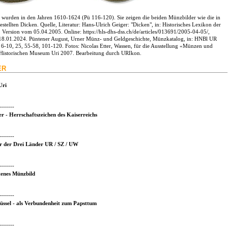
 wurden in den Jahren 1610-1624 (Pü 116-120). Sie zeigen die beiden Münzbilder wie die in
gestellten Dicken. Quelle, Literatur: Hans-Ulrich Geiger: "Dicken", in: Historisches Lexikon der
Version vom 05.04.2005. Online: https://hls-dhs-dss.ch/de/articles/013691/2005-04-05/,
 18.01.2024. Püntener August, Urner Münz- und Geldgeschichte, Münzkatalog, in: HNBl UR
 6-10, 25, 55-58, 101-120. Fotos: Nicolas Etter, Wassen, für die Ausstellung «Münzen und
Historischen Museum Uri 2007. Bearbeitung durch URIkon.
ER
Uri
-------
r - Herrschaftszeichen des Kaiserreichs
-------
r der Drei Länder UR / SZ / UW
-------
ltenes Münzbild
-------
lüssel - als Verbundenheit zum Papsttum
-------