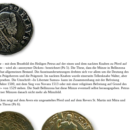
e – mit dem Brustbild des Heiligen Petrus auf der einen und dem nackten Knaben zu Pferd auf
te – wird als «anonymer Dicken» bezeichnet (Pü 5). Die These, dass die Münze in Bellinzona
 hat allgemeinen Bestand. Die Auseinandersetzungen drehten sich vor allem um die Deutung des
n Prägeherren und die Prägezeit. Im nackten Knaben wurde einerseits Tellenknabe Walter, aber
 gesehen. Die Umschrift «In Libertate Sumus» kann im Zusammenhang mit der Befreiung
 Jahre 1500, mit dem Sieg von Novara 1513 oder mit einer religiösen Befreiung auf Grund des
» von 1529 stehen. Die Stadt Bellinzona hat diese Münze eventuell selbst herausgegeben. Petrus
Urner Münzen danach nicht mehr als Münzbild.
cken zeigt auf dem Avers ein ungesatteltes Pferd und auf dem Revers St. Martin mit Mitra und
 Thron (Pü 6).