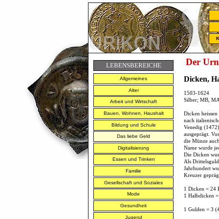
K
Der Urn
LEBENSBEREICHE
Dicken, Ha
Allgemeines
Alter
1503-1624
Silber; MB, MA
Arbeit und Wirtschaft
Bauen, Wohnen, Haushalt
Dicken heissen
nach italienisc
Bildung und Schule
Venedig (1472) 
ausgeprägt. Vom
Das liebe Geld
die Münze auch
Name wurde jed
Digitalisierung
Die Dicken wurd
Essen und Trinken
Als Drittelsgul
Jahrhundert wur
Familie
Kreuzer gepräg
Gesellschaft und Soziales
1 Dicken = 24 
Mode
1 Halbdicken =
Gesundheit
1 Gulden = 3 (
Jugend