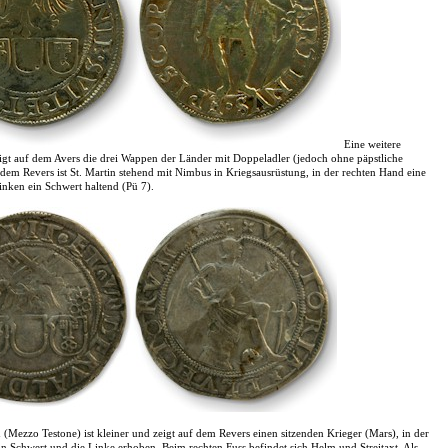
Eine weitere
igt auf dem Avers die drei Wappen der Länder mit Doppeladler (jedoch ohne päpstliche
 dem Revers ist St. Martin stehend mit Nimbus in Kriegsausrüstung, in der rechten Hand eine
inken ein Schwert haltend (Pü 7).
(Mezzo Testone) ist kleiner und zeigt auf dem Revers einen sitzenden Krieger (Mars), in der
n Schwert und die Linke erhoben. Beim rechten Fuss befindet sich Helm und Streitaxt. Als