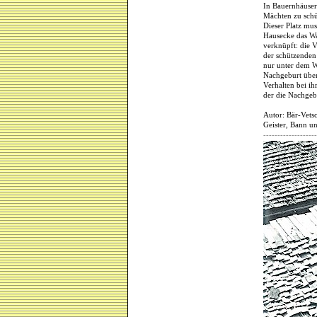
In Bauernhäuser
Mächten zu schü
Dieser Platz mus
Hausecke das Wa
verknüpft: die 
der schützenden
nur unter dem W
Nachgeburt über
Verhalten bei ih
der die Nachgebu
Autor: Bär-Vetsc
Geister, Bann u
-------------------