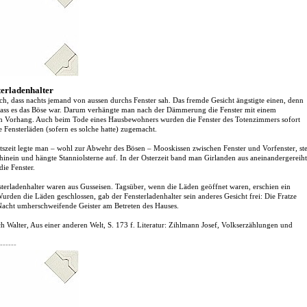
terladenhalter
ch, dass nachts jemand von aussen durchs Fenster sah. Das fremde Gesicht ängstigte einen, denn
dass es das Böse war. Darum verhängte man nach der Dämmerung die Fenster mit einem
n Vorhang. Auch beim Tode eines Hausbewohners wurden die Fenster des Totenzimmers sofort
 Fensterläden (sofern es solche hatte) zugemacht.
tszeit legte man – wohl zur Abwehr des Bösen – Mooskissen zwischen Fenster und Vorfenster, ste
hinein und hängte Stanniolsterne auf. In der Osterzeit band man Girlanden aus aneinandergereih
die Fenster.
sterladenhalter waren aus Gusseisen. Tagsüber, wenn die Läden geöffnet waren, erschien ein
urden die Läden geschlossen, gab der Fensterladenhalter sein anderes Gesicht frei: Die Fratze
 Nacht umherschweifende Geister am Betreten des Hauses.
h Walter, Aus einer anderen Welt, S. 173 f. Literatur: Zihlmann Josef, Volkserzählungen und
.
------