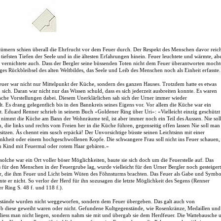
ümern schien überall die Ehrfrucht vor dem Feuer durch. Der Respekt des Menschen davor reic
e tiefsten Tiefen der Seele und in die ältesten Erfahrungen hinein. Feuer leuchtete und wärmte, ab
d vernichtete auch. Dass der Bergler seine büssenden Toten nicht dem Feuer überantworten mocht
iges Rückbleibsel des alten Weltbildes, das Seele und Leib des Menschen noch als Einheit erfasste.
euer war nicht nur Mittelpunkt der Küche, sondern des ganzen Hauses. Trotzdem hatte es etwas
sich. Daran war nicht nur das Wissen schuld, dass es sich jederzeit ausbreiten konnte. Es waren
sche Vorstellungen dabei. Diesem Unerklärlichen sah sich der Urner immer wieder
t. Es drang gelegentlich bis in den Bannkreis seines Eigens vor. Vor allem die Küche war ein
t. Eduard Renner schrieb in seinem Buch «Goldener Ring über Uri»: «Vielleicht einzig geschützt
 nimmt die Küche am Bann der Wohnräume teil, ist aber immer noch ein Teil des Aussen. Nie sol
 die links und rechts vom Freien her in die Küche führen, gegenseitig offen lassen Nie soll man
sitzen. Äs chennt eim susch erpäckä! Der Unvorsichtige büsste seinen Leichtsinn mit einer
ankheit oder einem hochgeschwollenen Kopfe. Die schwangere Frau soll nicht ins Feuer schauen,
ein Kind mit Feuermal oder rotem Haar gebären.»
 solche war ein Ort voller böser Möglichkeiten, baute sie sich doch um die Feuerstelle auf. Das
 für den Menschen in der Feuergrube lag, wurde vielleicht für den Urner Bergler noch gesteigert
r, die ihm Feuer und Licht beim Wüten des Föhnsturms brachten. Das Feuer als Gabe und Symbo
nte er nicht. So verlor der Herd für ihn sozusagen die letzte Möglichkeit des Segens (Renner
 Ring S. 48 f. und 118 f.).
tände wurden nicht weggeworfen, sondern dem Feuer übergeben. Das galt auch von
ob diese geweiht waren oder nicht. Gefundene Kultgegenstände, wie Rosenkränze, Medaillen und
 liess man nicht liegen, sondern nahm sie mit und übergab sie dem Herdfeuer. Die Wattebausche 