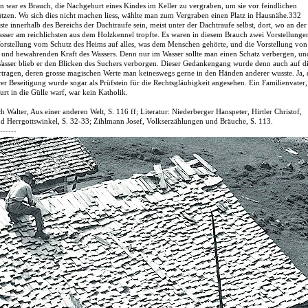
n war es Brauch, die Nachgeburt eines Kindes im Keller zu vergraben, um sie vor feindlichen
tzen. Wo sich dies nicht machen liess, wählte man zum Vergraben einen Platz in Hausnähe.332
ste innerhalb des Bereichs der Dachtraufe sein, meist unter der Dachtraufe selbst, dort, wo an der
sser am reichlichsten aus dem Holzkennel tropfte. Es waren in diesem Brauch zwei Vorstellunge
Vorstellung vom Schutz des Heims auf alles, was dem Menschen gehörte, und die Vorstellung von
 und bewahrenden Kraft des Wassers. Denn nur im Wasser sollte man einen Schatz verbergen, un
asser blieb er den Blicken des Suchers verborgen. Dieser Gedankengang wurde denn auch auf d
tragen, deren grosse magischen Werte man keineswegs gerne in den Händen anderer wusste. Ja, 
rer Beseitigung wurde sogar als Prüfstein für die Rechtsgläubigkeit angesehen. Ein Familienvater,
rt in die Gülle warf, war kein Katholik.
h Walter, Aus einer anderen Welt, S. 116 ff; Literatur: Niederberger Hanspeter, Hirtler Christof,
nd Herrgottswinkel, S. 32-33; Zihlmann Josef, Volkserzählungen und Bräuche, S. 113.
------