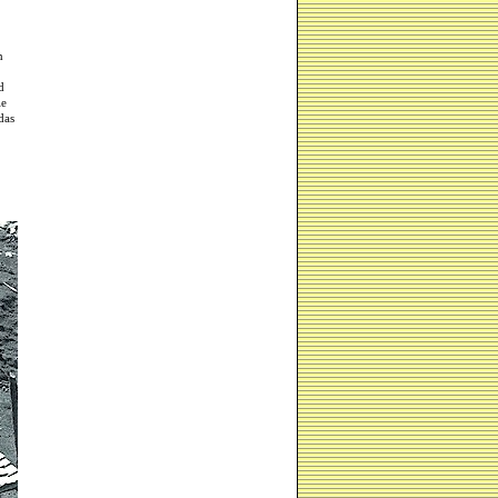
n
d
ie
das