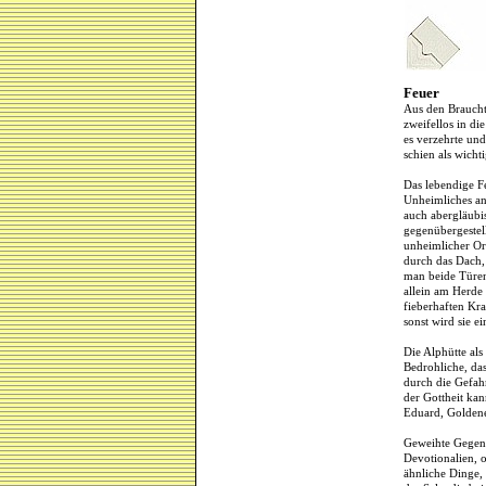
Feuer
Aus den Braucht
zweifellos in di
es verzehrte un
schien als wicht
Das lebendige F
Unheimliches an 
auch abergläubi
gegenübergestell
unheimlicher Or
durch das Dach,
man beide Türen,
allein am Herde 
fieberhaften Kr
sonst wird sie 
Die Alphütte als
Bedrohliche, das
durch die Gefah
der Gottheit kan
Eduard, Goldener
Geweihte Gegens
Devotionalien, 
ähnliche Dinge,