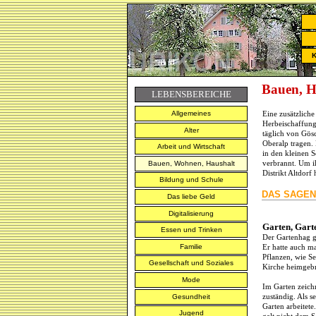
K
Bauen, H
LEBENSBEREICHE
Allgemeines
Eine zusätzliche
Herbeischaffung
Alter
täglich von Gös
Oberalp tragen.
Arbeit und Wirtschaft
in den kleinen 
verbrannt. Um ih
Bauen, Wohnen, Haushalt
Distrikt Altdorf
Bildung und Schule
DAS SAGEN
Das liebe Geld
Digitalisierung
Garten, Gart
Essen und Trinken
Der Gartenhag ga
Familie
Er hatte auch m
Pflanzen, wie S
Gesellschaft und Soziales
Kirche heimgebra
Mode
Im Garten zeichn
zuständig. Als s
Gesundheit
Garten arbeitet
Jugend