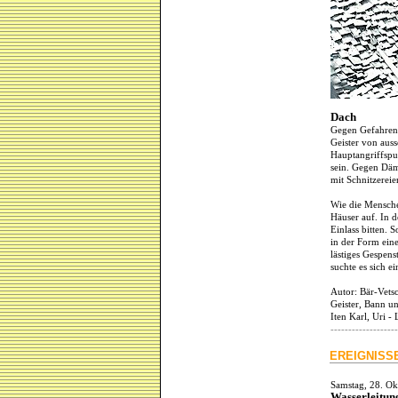
Dach
Gegen Gefahren 
Geister von auss
Hauptangriffspu
sein. Gegen Däm
mit Schnitzerei
Wie die Mensche
Häuser auf. In 
Einlass bitten. 
in der Form ein
lästiges Gespen
suchte es sich ei
Autor: Bär-Vetsc
Geister, Bann u
Iten Karl, Uri -
-------------------
EREIGNISSE
Samstag, 28. O
Wasserleitung