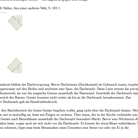
h Walter, Aus einer anderen Welt, S. 181 f.
------
annkreis bildete der Dachvorsprung. Bevor Dachrinnen (Dachkennel) im Gebrauch waren, tropfte
Regenwasser auf den Boden und zeichnete eine Spur, die Dachtraufe. Diese Linie trennte die priva
Aussenwelt; sie war die magische Grenze ausserhalb der Hauswand. Innerhalb der Dachtraufe sta
reich des Hauses. Geister konnten nicht weiter als bis an die Dachtraufe herankommen. Das
r Dachtraufe galt als Hausfriedensbruch.
n den Machtbereich der bösen Geister begeben wollte, ging nicht über die Dachtraufe hinaus. Wer
lem wer es mutwillig tat, hatte mit Folgen zu rechnen. Über einen, der in der Kirche verkündet war
n Geister nach Betzeitläuten ausserhalb der Dachtraufe besondere Macht. Bevor eine Wöchnerin d
ten hatte, wagte auch sie sich nicht vor die Dachtraufe. Es konnte ihr etwas Böses widerfahren
 zu schützen, legte man beim Herannahen eines Unwetters eine Sense vor oder ein Ei in die