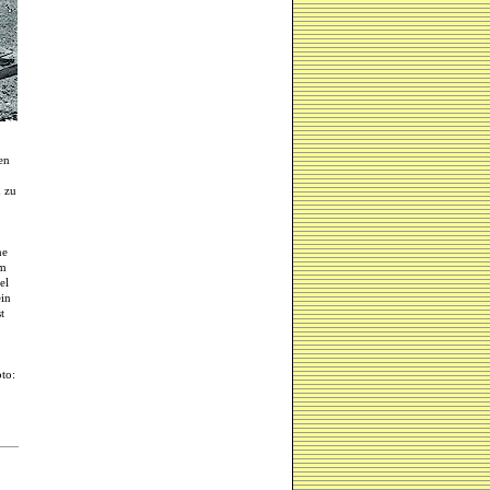
en
m zu
,
ne
um
el
ein
t
to: