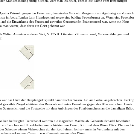
i der Krankensalbung übrig blieben, warf man ins Feuer, ebenso die Palme vom letztjährigen
e Agatha Patronin gegen das Feuer war, deutete das Volk ein Morgenrot am Agathatag als Vorzeic
nste im betreffenden Jahr. Hundegeheul zeigte eine baldige Feuersbrunst an. Wenn eine Feuersbr
n auf die Einwirkung des Feuers auf geweihte Gegenstände. Beängstigend war, wenn ein Haus
m man wusste, dass darin ein Geist gebannt war.
h Walter, Aus einer anderen Welt, S. 175 ff. Literatur: Zihlmann Josef, Volkserzählungen und
f.
------
 war das Dach der Hauptangriffspunkt dämonischer Wesen. Ein am Giebel angebrachter Tierkop
nd geweihte Ziegel schützten das Bauwerk und seine Bewohner gegen das Böse von oben. Heute
er Spatenstich und die Firstweihe mit dem Anbringen des Firstbäumchens an die damaligen Bräu
tbalken befestigten Tierschädel wehrten die magischen Mächte ab. Gehörnte Schädel bewahrten
 vor Seuchen und Krankheiten und schützten vor Feuer, Blitz und dem Bösen Blick. Pferdeschä
er Scheune wiesen Viehseuchen ab, der Kopf eines Hechts – meist in Verbindung mit den
Leidenswerkzeugen Christi – war allgemein gegen böse Dinge.