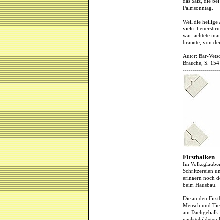
das Salz, die be
Palmsonntag.
Weil die heilig
vieler Feuersbrü
war, achtete ma
brannte, von de
Autor: Bär-Vetsc
Bräuche, S. 154 
-------------------
Firstbalken
Im Volksglauben
Schnitzereien u
erinnern noch d
beim Hausbau.
Die an den Firs
Mensch und Tier
am Dachgebälk d
nachgebildeten 