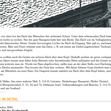
von oben bot das Dach den Menschen den sichersten Schutz. Unter dem schirmenden Dach hatt
en nichts zu suchen. Nur der gute Hausgeist hatte hier sein Recht. Das Dach war im Volksglauben
nkt dämonischer Wesen. Geister bevorzugten Löcher im Dach als Eingang. Hier galt es, wachsa
onen, Blitz und Feuer schützte man das Dach, z. B. mit einem am Giebel angebrachten Tierkopf
en und mit geweihten Ziegeln.
n wollten auch die Geister ein sicheres Dach über dem Kopf. Deshalb suchten sie gerne verlasse
den Alpen musste man daher beim Betreten einer leerstehenden Hütte anklopfen und die Geister 
Sonst erzürnte man sie. Wurde ein Haus abgebrochen, stellte man an der alten Stelle zwei Dachzieg
es Daches aneinander. Nun konnte der Geist hier wohnen. Mit dieser kleinen Geste hinderte man 
st am Mitziehen ins neue Haus. Ein Gespenst musste nämlich ein Dach über dem Kopf haben, sons
nes.
h Walter, Aus einer anderen Welt, S. 114 ff; Literatur: Niederberger Hanspeter, Hirtler Christof,
nd Herrgottswinkel, S. 33, 34 und 74; Zihlmann Josef, Volkserzählungen und Bräuche, S. 113; Fo
 Land am Gotthard.
------
 IM DETAIL
ktober 1684
 für das Eselmätteli