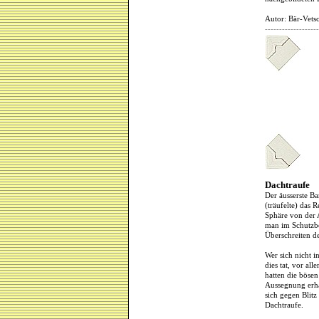
Autor: Bär-Vetsc
-------------------
Dachtraufe
Der äusserste B
(träufelte) das 
Sphäre von der 
man im Schutzbe
Überschreiten de
Wer sich nicht i
dies tat, vor al
hatten die böse
Aussegnung erhal
sich gegen Blitz
Dachtraufe.