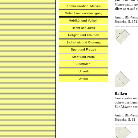
galt nicht dem S
Menstruation ges
Kommunikation, Medien
allem aber auf
Militär, Landesverteidigung
Autor: Bär-Vetsc
Mobilität und Verkehr
Bräuche, S. 171
-------------------
Recht und Justiz
Religion und Glauben
Sicherheit und Ordnung
Sport und Freizeit
Staat und Politik
Straftaten
Umwelt
Unfälle
Balken
Krankheiten und
bohrte der Bann
Zur Abwehr des 
Autor: Bär-Vetsc
Bräuche, S. 61.
-------------------