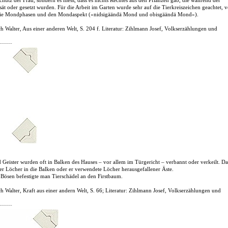
chutz der Frau, sondern es hiess, dass es nichts Rechtes aus den Pflanzen gab, die während der
ät oder gesetzt wurden. Für die Arbeit im Garten wurde sehr auf die Tierkreiszeichen geachtet, v
 die Mondphasen und den Mondaspekt («nidsigäändä Mond und obisgäändä Mond»).
h Walter, Aus einer anderen Welt, S. 204 f. Literatur: Zihlmann Josef, Volkserzählungen und
.
------
 Geister wurden oft in Balken des Hauses – vor allem im Türgericht – verbannt oder verkeilt. D
er Löcher in die Balken oder er verwendete Löcher herausgefallener Äste.
Bösen befestigte man Tierschädel an den Firstbaum.
h Walter, Kraft aus einer andern Welt, S. 66; Literatur: Zihlmann Josef, Volkserzählungen und
------