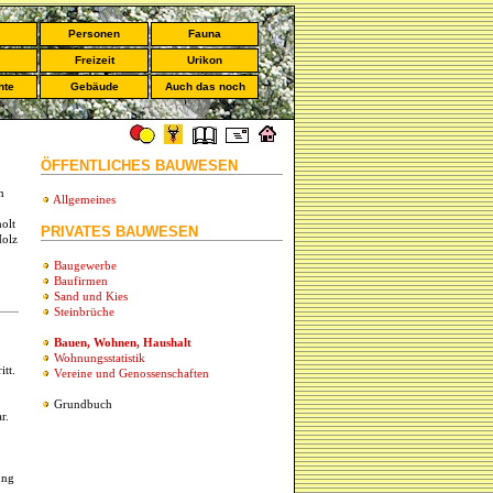
Personen
Fauna
Freizeit
Urikon
hte
Gebäude
Auch das noch
ÖFFENTLICHES BAUWESEN
n
Allgemeines
olt
PRIVATES BAUWESEN
Holz
Baugewerbe
Baufirmen
Sand und Kies
Steinbrüche
Bauen, Wohnen, Haushalt
Wohnungsstatistik
tt.
Vereine und Genossenschaften
Grundbuch
r.
ung