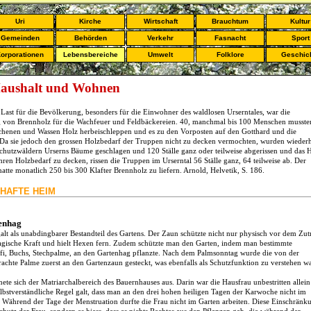
Uri
Kirche
Wirtschaft
Brauchtum
Kultur
Gemeinden
Behörden
Verkehr
Fasnacht
Sport
orporationen
Lebensbereiche
Umwelt
Folklore
Geschic
aushalt und Wohnen
 Last für die Bevölkerung, besonders für die Einwohner des waldlosen Urserntales, war die
 von Brennholz für die Wachfeuer und Feldbäckereien. 40, manchmal bis 100 Menschen musste
chenen und Wassen Holz herbeischleppen und es zu den Vorposten auf den Gotthard und die
 Da sie jedoch den grossen Holzbedarf der Truppen nicht zu decken vermochten, wurden wiederh
Schutzwäldern Urserns Bäume geschlagen und 120 Ställe ganz oder teilweise abgerissen und das 
ren Holzbedarf zu decken, rissen die Truppen im Urserntal 56 Ställe ganz, 64 teilweise ab. Der
 hatte monatlich 250 bis 300 Klafter Brennholz zu liefern. Arnold, Helvetik, S. 186.
HAFTE HEIM
enhag
lt als unabdingbarer Bestandteil des Gartens. Der Zaun schützte nicht nur physisch vor dem Zutri
agische Kraft und hielt Hexen fern. Zudem schützte man den Garten, indem man bestimmte
efi, Buchs, Stechpalme, an den Gartenhag pflanzte. Nach dem Palmsonntag wurde die von der
chte Palme zuerst an den Gartenzaun gesteckt, was ebenfalls als Schutzfunktion zu verstehen wa
ete sich der Matriarchalbereich des Bauernhauses aus. Darin war die Hausfrau unbestritten allein
elbstverständliche Regel galt, dass man an den drei hohen heiligen Tagen der Karwoche nicht im
e. Während der Tage der Menstruation durfte die Frau nicht im Garten arbeiten. Diese Einschränk