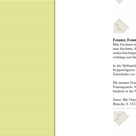
Fenster, Fens
Man fürchtete si
man fürchtete, 
undurchsichtige
verhängt und die
In der Weihnach
Krippenfiguren 
Eierschalen vor 
Die meisten Fen
Frauengesicht. W
hinderte in der
Autor: Bär-Vetsc
Bräuche, S. 153
-------------------