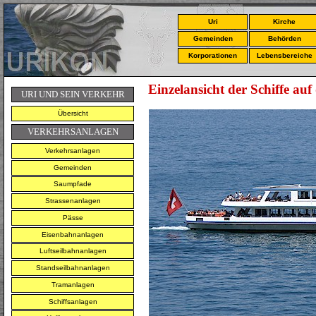
Uri
Kirche
Gemeinden
Behörden
Korporationen
Lebensbereiche
Einzelansicht der Schiffe au
URI UND SEIN VERKEHR
Übersicht
VERKEHRSANLAGEN
Verkehrsanlagen
Gemeinden
Saumpfade
Strassenanlagen
Pässe
Eisenbahnanlagen
Luftseilbahnanlagen
Standseilbahnanlagen
Tramanlagen
Schiffsanlagen