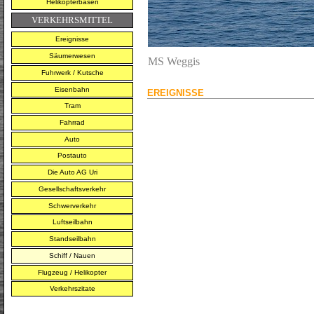
Helikopterbasen
VERKEHRSMITTEL
Ereignisse
Säumerwesen
MS Weggis
Fuhrwerk / Kutsche
Eisenbahn
EREIGNISSE
Tram
Fahrrad
Auto
Postauto
Die Auto AG Uri
Gesellschaftsverkehr
Schwerverkehr
Luftseilbahn
Standseilbahn
Schiff / Nauen
Flugzeug / Helikopter
Verkehrszitate