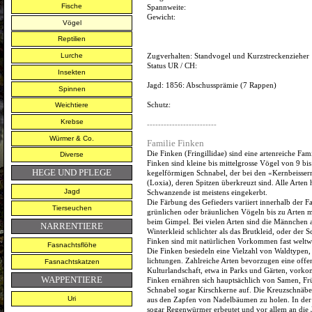
Fische
Spannweite:
Gewicht:
Vögel
Reptilien
Zugverhalten:
Standvogel und Kurzstreckenzieher
Lurche
Status UR / CH:
Insekten
Jagd:
1856: Abschussprämie (7 Rappen)
Spinnen
Schutz:
Weichtiere
Krebse
-------------------------
Würmer & Co.
Familie
Finken
Die Finken (Fringillidae) sind eine artenreiche Fa
Diverse
Finken sind kleine bis mittelgrosse Vögel von 9 bis
HEGE UND PFLEGE
kegelförmigen Schnabel, der bei den «Kernbeissern»
(Loxia), deren Spitzen überkreuzt sind. Alle Art
Jagd
Schwanzende ist meistens eingekerbt.
Die Färbung des Gefieders variiert innerhalb der Fa
Tierseuchen
grünlichen oder bräunlichen Vögeln bis zu Arten mi
beim Gimpel. Bei vielen Arten sind die Männchen auf
NARRENTIERE
Winterkleid schlichter als das Brutkleid, oder der S
Finken sind mit natürlichen Vorkommen fast weltwei
Fasnachtsflöhe
Die Finken besiedeln eine Vielzahl von Waldtypen
lichtungen. Zahlreiche Arten bevorzugen eine off
Fasnachtskatzen
Kulturlandschaft, etwa in Parks und Gärten, vork
WAPPENTIERE
Finken ernähren sich hauptsächlich von Samen, Fr
Schnabel sogar Kirschkerne auf. Die Kreuzschnäbel
Uri
aus den Zapfen von Nadelbäumen zu holen. In der
sogar Regenwürmer erbeutet und vor allem an die J