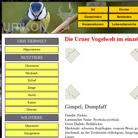
Uri
Kirche
Gemeinden
Behörden
Korporationen
Lebensbereiche
Die Urner Vogelwelt im einze
URIS TIERWELT
Allgemeines
NUTZTIERE
Übersicht
Rindvieh
Schaf
Ziege
Hund
Katze
Gimpel, Dompfaff
Diverse
Familie:
Finken
WILDTIERE
Lateinischer Name:
Pyrrhula pyrrhula
Urner Dialekt: Bolläbicker
Übersicht
Merkmale:
schwarze Kopfkappe; rosarote Brust; gr
leuchtend, an der Vorderseite rötlichgrau; Jungvö
Säugetiere
Länge: