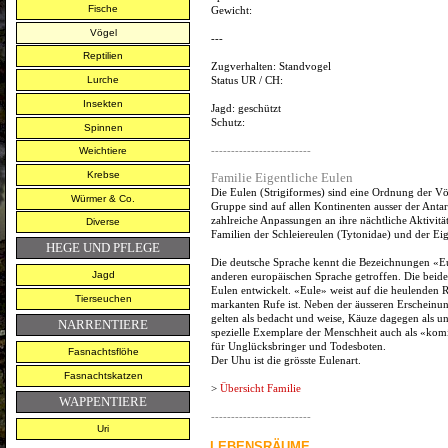
Fische
Gewicht:
Vögel
---
Reptilien
Zugverhalten:
Standvogel
Status UR / CH:
Lurche
Insekten
Jagd:
geschützt
Schutz:
Spinnen
-------------------------
Weichtiere
Krebse
Familie
Eigentliche Eulen
Die Eulen (Strigiformes) sind eine Ordnung der Vö
Würmer & Co.
Gruppe sind auf allen Kontinenten ausser der Antar
zahlreiche Anpassungen an ihre nächtliche Aktivitä
Diverse
Familien der Schleiereulen (Tytonidae) und der Eig
HEGE UND PFLEGE
Die deutsche Sprache kennt die Bezeichnungen «Eu
Jagd
anderen europäischen Sprache getroffen. Die beide
Eulen entwickelt. «Eule» weist auf die heulenden
Tierseuchen
markanten Rufe ist. Neben der äusseren Erscheinun
gelten als bedacht und weise, Käuze dagegen als 
NARRENTIERE
spezielle Exemplare der Menschheit auch als «kom
für Unglücksbringer und Todesboten.
Fasnachtsflöhe
Der Uhu ist die grösste Eulenart.
Fasnachtskatzen
>
Übersicht Familie
WAPPENTIERE
-------------------------
Uri
LEBENSRÄUME