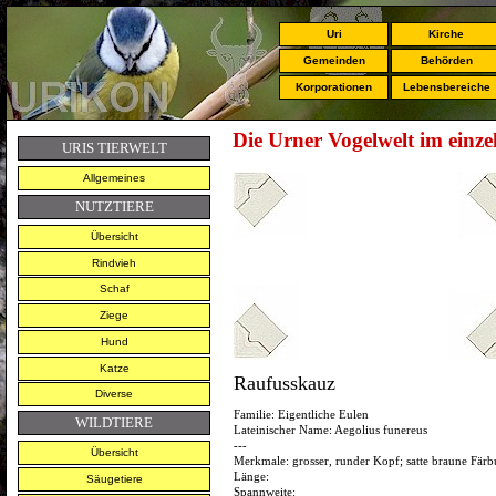
Uri
Kirche
Gemeinden
Behörden
Korporationen
Lebensbereiche
Die Urner Vogelwelt im einze
URIS TIERWELT
Allgemeines
NUTZTIERE
Übersicht
Rindvieh
Schaf
Ziege
Hund
Katze
Raufusskauz
Diverse
Familie:
Eigentliche Eulen
WILDTIERE
Lateinischer Name:
Aegolius funereus
---
Übersicht
Merkmale:
grosser, runder Kopf; satte braune Fär
Länge:
Säugetiere
Spannweite: